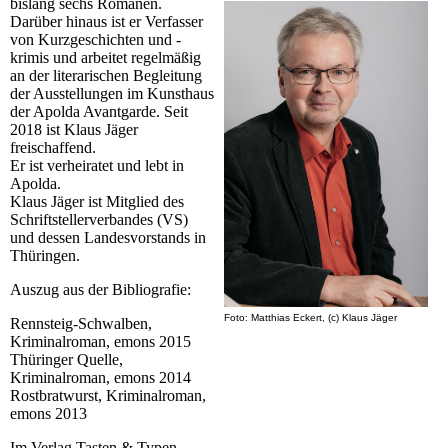
bislang sechs Romanen.
Darüber hinaus ist er Verfasser
von Kurzgeschichten und -
krimis und arbeitet regelmäßig
an der literarischen Begleitung
der Ausstellungen im Kunsthaus
der Apolda Avantgarde. Seit
2018 ist Klaus Jäger
freischaffend.
Er ist verheiratet und lebt in
Apolda.
Klaus Jäger ist Mitglied des
Schriftstellerverbandes (VS)
und dessen Landesvorstands in
Thüringen.
Auszug aus der Bibliografie:
Foto: Matthias Eckert, (c) Klaus Jäger
Rennsteig-Schwalben,
Kriminalroman, emons 2015
Thüringer Quelle,
Kriminalroman, emons 2014
Rostbratwurst, Kriminalroman,
emons 2013
Im Verlag Tasten & Typen